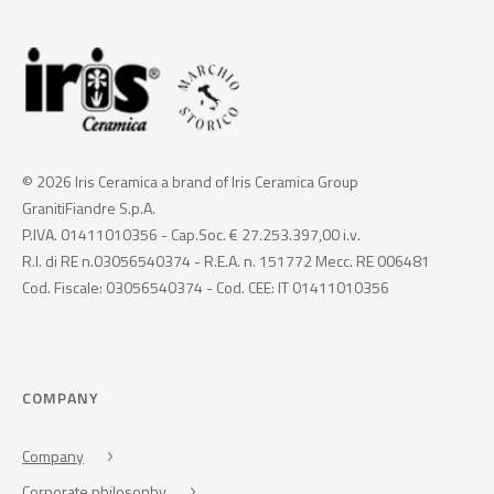
© 2026 Iris Ceramica a brand of Iris Ceramica Group
GranitiFiandre S.p.A.
P.IVA. 01411010356 - Cap.Soc. € 27.253.397,00 i.v.
R.I. di RE n.03056540374 - R.E.A. n. 151772 Mecc. RE 006481
Cod. Fiscale: 03056540374 - Cod. CEE: IT 01411010356
COMPANY
Company
Corporate philosophy