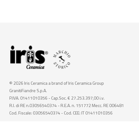
© 2026 Iris Ceramica a brand of Iris Ceramica Group
GranitiFiandre S.p.A.
P.IVA. 01411010356 - Cap.Soc. € 27.253.397,00 i.v.
R.I. di RE n.03056540374 - R.E.A. n. 151772 Mecc. RE 006481
Cod. Fiscale: 03056540374 - Cod. CEE: IT 01411010356